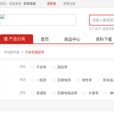
您好，欢迎来到
安昂商城
请登录
免费注册
热门推荐:
直线导
产品分类

首页
商品中心
资料下载
传动配件类
>
平皮带/圆皮带
种类
平皮带
圆皮带
用途
一般用
防静电用
弹性带
耐高温
类型
普通型
防静电输送带
片基带
弹
熔敷接合型