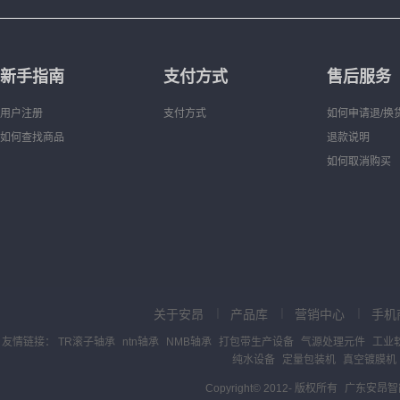
新手指南
支付方式
售后服务
用户注册
支付方式
如何申请退/换
如何查找商品
退款说明
如何取消购买
关于安昂
产品库
营销中心
手机
｜
｜
｜
友情链接：
TR滚子轴承
ntn轴承
NMB轴承
打包带生产设备
气源处理元件
工业
纯水设备
定量包装机
真空镀膜机
Copyright© 2012-
版权所有
广东安昂智